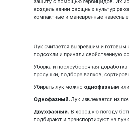
защиту с помощью гербицидов. Их ис
возделывании овощных культур реком
компактные и маневренные навесные
Лук считается вызревшим и готовым 
подсохли и приняли свойственную со
Уборка и послеуборочная доработка л
просушки, подборе валков, сортировк
Убирать лук можно
однофазным
ил
Однофазный.
Лук извлекается из по
Двухфазный.
В хорошую погоду ботв
подбирают и транспортируют на пун