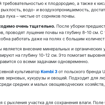
й требовательностью к плодородию, а также к ки
 рыхлость, водо- и воздухопроницаемость, доста
а лука – чистые от сорняков почвы.
ходимо очень тщательно.
После уборки предшест
в, проводят лущение почвы на глубину 8-10 см. С
особна работать даже на полях с большим количес
 является внесение минеральных и органических 
ивируют на глубину 10-12 см. Это помогает выровн
равится со всеми задачами одновременно.
севной культиватор
Kombi 3
от польского бренда 
ев зерновых, кукурузы и овощей. Подходит для лю
среди средних и малых овощеводческих хозяйств, 
я с рыхления участка для сохранения влаги. Поле