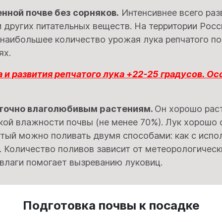
нной почве без сорняков.
Интенсивнее всего раз
и других питательных веществ. На территории Ро
 наибольшее количество урожая лука репчатого по
ях.
 и развития репчатого лука +22-25 градусов. О
аточно влаголюбивым растениям.
Он хорошо рас
кой влажности почвы (не менее 70%). Лук хорошо 
атый можно поливать двумя способами: как с испо
Количество поливов зависит от метеорологически
 влаги помогает вызреванию луковиц.
Подготовка почвы к посадке