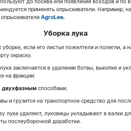
пользуют до посева или появления всходов и по 
ендуется применять опрыскиватели. Например, на
 опрыскиватели
AgroLee
.
Уборка лука
к уборке, если его листья пожелтели и полегли, 
рту окраску.
ука заключается в удалении ботвы, выкопке и укл
е на фракции.
и
двухфазным
способами.
чвы и грузится на транспортное средство для по
у лука удаляют, луковицы укладывают в валки для
кты послеуборочной доработки.