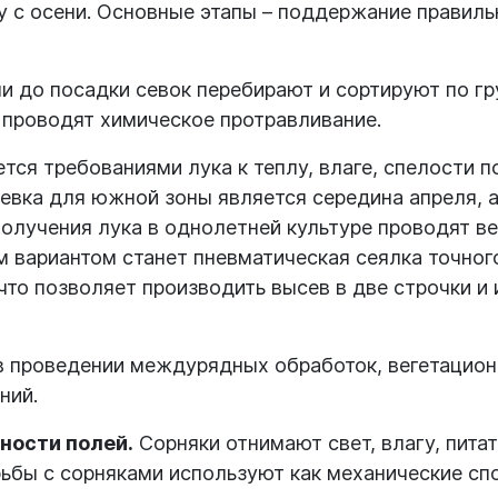
ву с осени. Основные этапы – поддержание правиль
ли до посадки севок перебирают и сортируют по г
 проводят химическое протравливание.
тся требованиями лука к теплу, влаге, спелости 
вка для южной зоны является середина апреля, а
получения лука в однолетней культуре проводят ве
м вариантом станет пневматическая сеялка точно
то позволяет производить высев в две строчки и
в проведении междурядных обработок, вегетацион
ний.
ности полей.
Сорняки отнимают свет, влагу, пита
ьбы с сорняками используют как механические сп