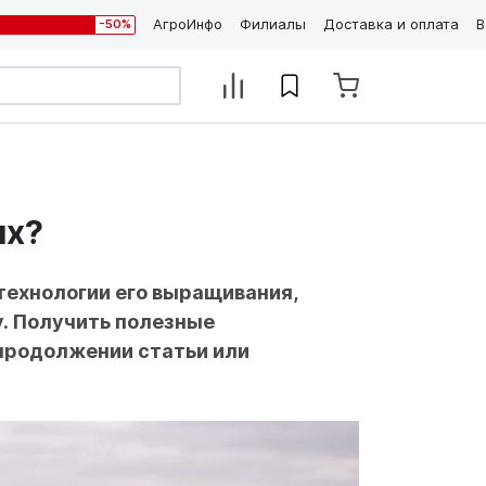
АгроИнфо
Филиалы
Доставка и оплата
В
-50%
ях?
технологии его выращивания,
у.
Получить полезные
 продолжении статьи или