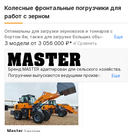
Колесные фронтальные погрузчики для
работ с зерном
Оптимальны для загрузки зерновозов и тоннаров с
бортом 4м, также для загрузки больших объемов зерна в
Еще
зерновозы
3 модели от 3 056 000 ₽*
Сравнить
Бренд MASTER адаптирован для сельского хозяйства.
Погрузчики выпускаются ведущими производителями
Еще
строительной техники в Китае, по заказу ЛБР.
Мы стараемся обеспечить сервис больше других.
Master
3 модели