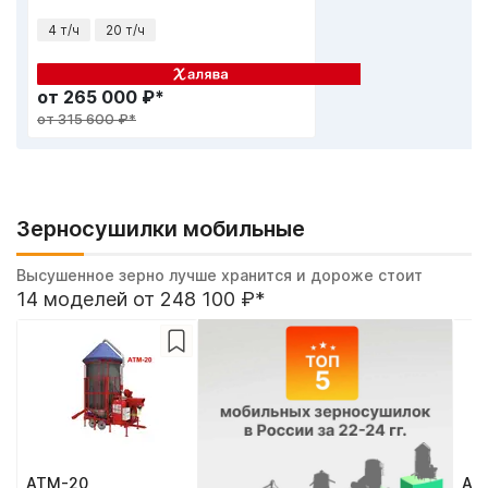
4 т/ч
20 т/ч
-17%
от 265 000 ₽*
Подробне
от 315 600 ₽*
Зерносушилки мобильные
Высушенное зерно лучше хранится и дороже стоит
14 моделей от 248 100 ₽*
АТМ-20
АТ