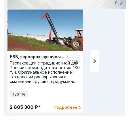
Еще
Техника поставляется более чем в 50 стран мира.
Полный цикл производства, техника изготавливается
из местного сырья по уникальным технологиям.
ESB, зерноразгрузочные машины
1
модель
Распаковщик с традиционной для
России производительностью 180
т/ч. Оригинальное исполнение
технологии распарывания и
сматывания рукава, придуманной
в Аргентине.
180 т/ч
2 805 300 ₽*
Подробнее