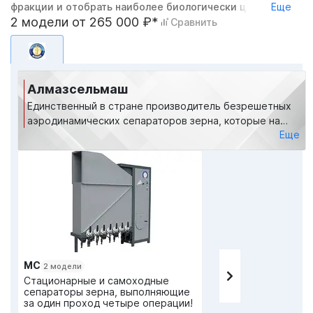
фракции и отобрать наиболее биологически ценный
Еще
посевной материал
2 модели от 265 000 ₽*
Сравнить
Алмазсельмаш
Единственный в стране производитель безрешетных
аэродинамических сепараторов зерна, которые на
Еще
35% решают проблему увеличения урожайности. На
рынке с 2010 года.
МС
2 модели
Стационарные и самоходные
сепараторы зерна, выполняющие
за один проход четыре операции!