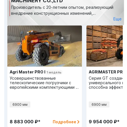
MACHINERY CO.,LTD
Производитель с 20-летним опытом, реализующий
внедрение конструкционных изменений,
Еще
предлагаемых инженерами компании ЛБР для
улучшения качества и пользовательского опыта. В
основном завод производит и продает
телескопические погрузчики и структурные части
инженерной техники.
Agri Master PRO I
1 модель
Усовершенствованные
Серия GT создана
телескопические погрузчики с
универсального п
европейскими комплектующими и
способна эффектив
конструктивными изменениями,
с разнообразными
улучшающими
производительность и
6900 мм
6900 мм
пользовательский опыт.
8 883 000 ₽*
9 954 000 ₽*
Подробнее