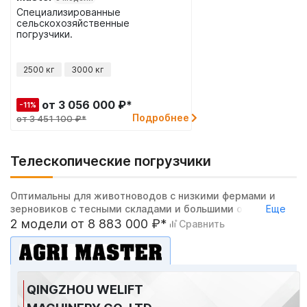
Специализированные
сельскохозяйственные
погрузчики.
2500 кг
3000 кг
от 3 056 000 ₽*
-11%
Подробнее
от 3 451 100 ₽*
Телескопические погрузчики
Оптимальны для животноводов с низкими фермами и
зерновиков с тесными складами и большими объемами
Еще
погрузки. На 365 дней в году.
2 модели от 8 883 000 ₽*
Сравнить
QINGZHOU WELIFT