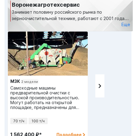
Воронежагротехсервис
Занимает половину российского рынка по
зерноочистительной технике, работают с 2001 года.
Еще
Максимально полная линейка, машины для любых
объемов зерна, самоходные и для встройки в линии.
МЗК
2 модели
Самоходные машины
предварительной очистки с
высокой производительностью.
Могут работать на открытой
площадке, предназначены для
предварительной очистки
больших объемов урожая перед
70 т/ч
100 т/ч
сушкой или закладкой на
хранение.
1 562 400 ₽*
Подробнее