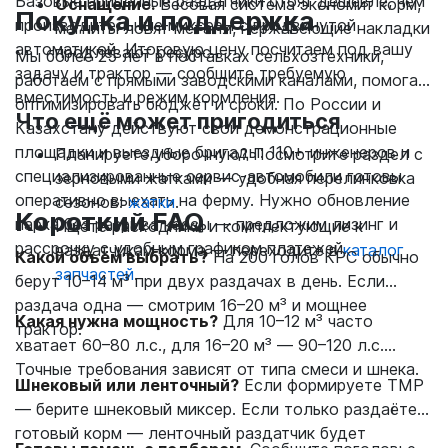
Базовые прицепные раздатчики стоят дешевле, чем
Оснащение.
Весовая система экономит корм,
Покупка и поддержка
производительные миксеры с продвинутой
магниты ловят металл, нержавеющие накладки
автоматикой. Итоговую цену посчитаем под вашу
продлевают ресурс.
Мы более 25 лет в поставках сельхозтехники,
задачу и трактор — сообщите требуемую
работаем с прямыми заводскими каналами, помогая
вместимость и режим кормления.
оптимизировать бюджет и сроки. По России и
Что ещё может пригодиться
Казахстану действуют свои демонстрационные
площадки и выездные бригады: 110+ инженеров и
Планируете уборочную? Посмотрите раздел с
специализированные сервис‑автомобили готовы
зерновыми жатками — удобная перелинковка
оперативно выехать на ферму. Нужно обновление
сезонов:
жатки
.
Короткий FAQ
парка без разрыва кассы — предложим лизинг и
Ищете расходники и комплектующие к
рассрочку с удобным графиком платежей.
раздатчикам корма — переходите в
каталог
Какой объём выбрать?
На 200 голов КРС обычно
запчастей
.
берут 10–14 м³ при двух раздачах в день. Если
раздача одна — смотрим 16–20 м³ и мощнее
Какая нужна мощность?
Для 10–12 м³ часто
трактор.
хватает 60–80 л.с., для 16–20 м³ — 90–120 л.с.
Точные требования зависят от типа смеси и шнека.
Шнековый или ленточный?
Если формируете ТМР
— берите шнековый миксер. Если только раздаёте
готовый корм — ленточный раздатчик будет