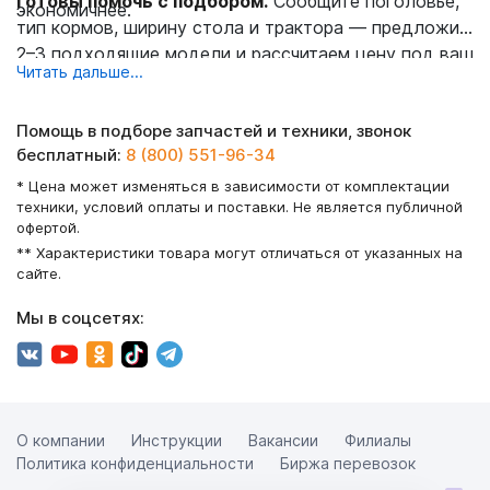
Готовы помочь с подбором.
Сообщите поголовье,
экономичнее.
тип кормов, ширину стола и трактора — предложим
2–3 подходящие модели и рассчитаем цену под ваш
Читать дальше...
сценарий. Запчасти и расходники доступны онлайн:
/zapchasti
. Для сезонных задач держите под рукой
Помощь в подборе запчастей и техники, звонок
раздел
/zatki
.
бесплатный:
8 (800) 551-96-34
* Цена может изменяться в зависимости от комплектации
техники, условий оплаты и поставки. Не является публичной
офертой.
** Характеристики товара могут отличаться от указанных на
сайте.
Мы в соцсетях:
О компании
Инструкции
Вакансии
Филиалы
Политика конфиденциальности
Биржа перевозок