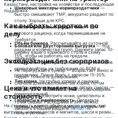
Казахстану, настройка на хозяйстве и последующая
Шнековые миксеры‑кормораздатчики
—
поддержка.
быстро смешивают ТМР, аккуратно раздают по
столу. Хороши для КРС.
Как выбрать: коротко и по
Ленточные/цепные раздатчики
— для
делу
готового рациона, когда перемешивание не
требуется.
Объём бункера.
Рассчитывайте из суточной
Боковая или двусторонняя выгрузка
— под
раздачи и количества групп. Держите запас 10–
ширину вашего кормового стола и схему
15%, чтобы не работать на пределе.
движения.
Эксплуатация без сюрпризов
Мощность трактора.
Для шнековых миксеров
ориентируйтесь на требования по ВОМ и
Не перегружайте бункер — возрастает износ и
гидравлике. Лучше брать с запасом 15–20%.
падает точность дозирования.
Тип корма.
На грубых кормах и сенажах
Сначала длинноволокнистые корма, потом
Цена и что влияет на
удобен вертикальный шнек, на лёгких смесях —
концентраты — смесь получится равномернее.
горизонтальный.
стоимость
Раз в смену осмотрите ножи, цепи/ленты и
Габариты и манёвренность.
Проверьте
точки смазки. Расходники и ЗИП можно
На стоимость влияет объём и число шнеков, тип
проёмы ворот, радиус разворота, покрытие
заказать в нашем разделе
запчастей
.
выгрузки, наличие весов и магнитов, шасси и резина.
пола и уклоны.