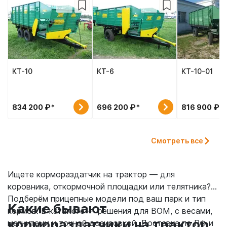
КТ-10
КТ-6
КТ-10-01
834 200 ₽*
696 200 ₽*
816 900 ₽*
Смотреть все
Ищете кормораздатчик на трактор — для
коровника, откормочной площадки или телятника?
Подберём прицепные модели под ваш парк и тип
Какие бывают
кормов. В каталоге — решения для ВОМ, с весами,
кормораздатчики на трактор
магнитами и точной дозировкой. Доставка по РФ и