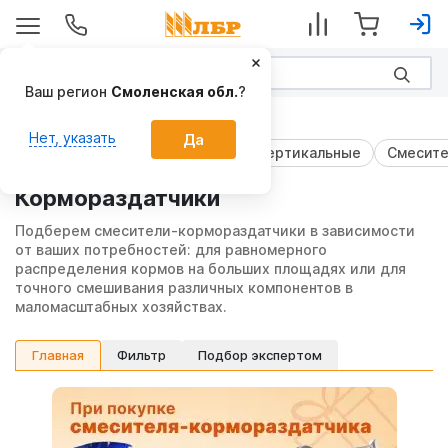
Ваш регион
Смоленская обл.
?
Приготовление и раздача кормов
Нет, указать
Да
Смесители-раздатчики кормов вертикальные
Смесите
Кормораздатчики
Подберем смесители-кормораздатчики в зависимости
от ваших потребностей: для равномерного
распределения кормов на больших площадях или для
точного смешивания различных компонентов в
маломасштабных хозяйствах.
Фильтр
Подбор экспертом
Главная