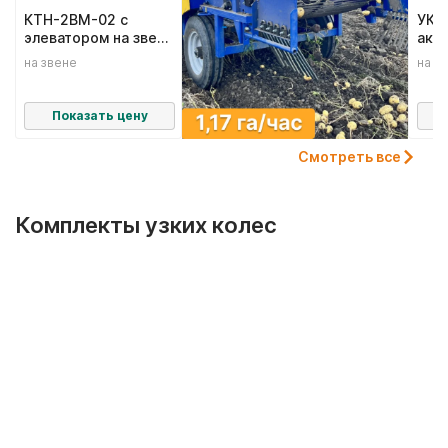
КТН-2ВМ-02 с
УКВ-
элеватором на звене
акт
и со средней
на звене
на з
стенкой
Показать цену
Смотреть все
Комплекты узких колес