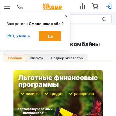
Ваш регион
Смоленская обл.
?
Техника для картофеля
Нет, указать
Да
Картофелеуборочные комбайны
Фильтр
Подбор экспертом
Главная