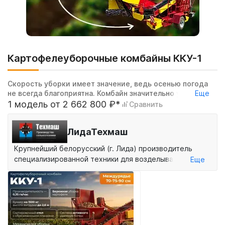
Картофелеуборочные комбайны ККУ-1
Скорость уборки имеет значение, ведь осенью погода
не всегда благоприятна. Комбайн значительно ускорит
Еще
сбор урожая картофеля, а в период нехватки рабочих
1 модель от 2 662 800 ₽*
Сравнить
рук, это особенно актуально
ЛидаТехмаш
Крупнейший белорусский (г. Лида) производитель
специализированной техники для возделывания
Еще
картофеля и овощных культур.
Картофелеуборочные комбайны ЛидаТехМаш
полюбились российским фермерам за высокую
производительность, простую, но при этом
эффективную, компоновку всех узлов и агрегатов, а
также удобную конструкцию комбайна