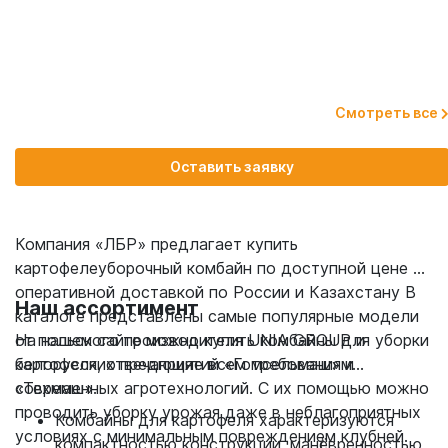
Смотреть все
Оставить заявку
Компания «ЛБР» предлагает купить
картофелеуборочный комбайн по доступной цене с
оперативной доставкой по России и Казахстану В
Наш ассортимент
каталоге представлены самые популярные модели
от польского производителя UNIA GROUP и
На нашем сайте можно купить комбайны для уборки
белорусских предприятий «Гомсельмаш» и
картофеля, отвечающие всем требованиям
«Техмаш».
современных агротехнологий. С их помощью можно
проводить уборку урожая даже в неблагоприятных
Комбайны для картофеля характеризуются
условиях с минимальным повреждением клубней.
компактностью конструкции, манёвренностью,