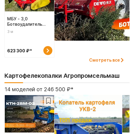
МБУ - 3,0
Ботвоудалитель
облегченный
3 м
623 300 ₽*
Смотреть все
Картофелекопалки Агропромсельмаш
14 моделей от 246 500 ₽*