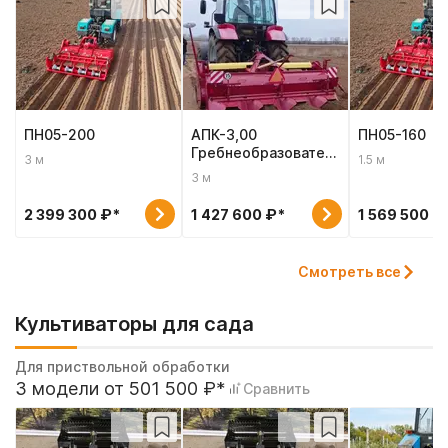
ПН05-200
АПК-3,00
ПН05-160
Гребнеобразователь
3 м
1.5 м
с почвенной фрезой
3 м
2 399 300 ₽*
1 427 600 ₽*
1 569 500 ₽
Смотреть все
Культиваторы для сада
Для приствольной обработки
3 модели от 501 500 ₽*
Сравнить