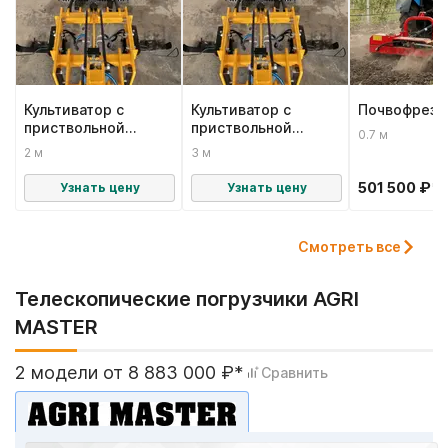
Культиватор с
Культиватор с
Почвофреза
приствольной
приствольной
0.7 м
обработкой КНВ 2.5
обработкой КНВ 3
2 м
3 м
Hortus
Hortus
501 500 ₽*
Узнать цену
Узнать цену
Смотреть все
Телескопические погрузчики AGRI
MASTER
2 модели от 8 883 000 ₽*
Сравнить