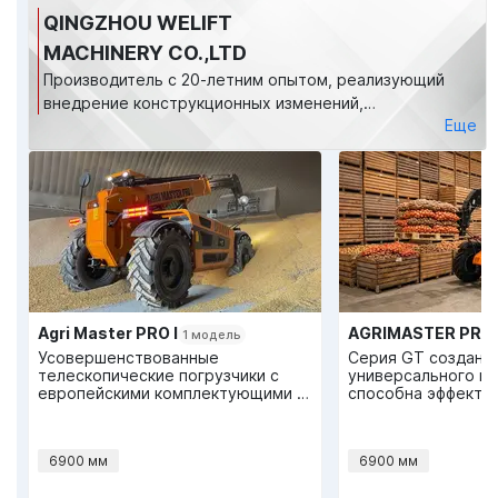
QINGZHOU WELIFT
MACHINERY CO.,LTD
Производитель с 20-летним опытом, реализующий
внедрение конструкционных изменений,
Еще
предлагаемых инженерами компании ЛБР для
улучшения качества и пользовательского опыта. В
основном завод производит и продает
телескопические погрузчики и структурные части
инженерной техники.
Agri Master PRO I
1 модель
Усовершенствованные
Серия GT создана
телескопические погрузчики с
универсального п
европейскими комплектующими и
способна эффектив
конструктивными изменениями,
с разнообразными
улучшающими
производительность и
6900 мм
6900 мм
пользовательский опыт.