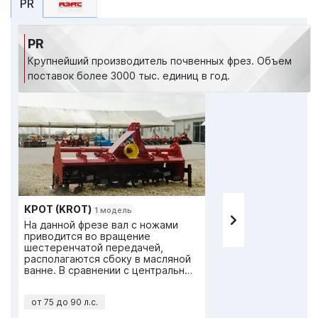
PR
PR
Крупнейший производитель почвенных фрез. Объем
поставок более 3000 тыс. единиц в год.
КРОТ (KROT)
1 модель
На данной фрезе вал с ножами
приводится во вращение
шестеренчатой передачей,
располагаются сбоку в масляной
ванне. В сравнении с центральным
приводом это позволяет получить
сплошное рыхление по всей
от 75 до 90 л.с.
ширине захвата без пропуска
посередине.