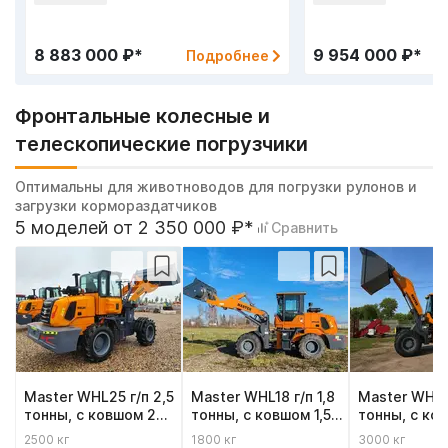
8 883 000 ₽*
9 954 000 ₽*
Подробнее
Фронтальные колесные и
телескопические погрузчики
Оптимальны для животноводов для погрузки рулонов и
загрузки кормораздатчиков
5 моделей от 2 350 000 ₽*
Сравнить
Master WHL25 г/п 2,5
Master WHL18 г/п 1,8
Master WHL3
тонны, с ковшом 2
тонны, с ковшом 1,5
тонны, с ковшом 2,5
м³, высота подъема
м³, высота подъема
м3, высота 
2500 кг
1800 кг
3000 кг