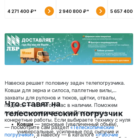
5,2 м
5,1 м
4,25 м
4 271 400 ₽*
2 940 800 ₽*
5 657 400 ₽
Навеска решает половину задач телепогрузчика.
Ковши для зерна и силоса, паллетные вилы,
захваты для рулонов и тюков, щётки, отвалы,
Что ставят на
подвесы — всё это у нас в наличии. Поможем
телескопический погрузчик
подобрать комплект под ваш погрузчик и
конкретные работы. Если выбираете технику с нуля
Ковши
— зерновые (увеличенный объём),
— посмотрите сам раздел
«Телескопические
универсальные, усиленные под сыпучие и
погрузчики»
, а навеску — в каталоге
«Рабочие