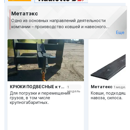
Метатэкс
Одно из основных направлений деятельности
компании – производство ковшей и навесного
Еще
оборудования для техники. В цехах производится
более 100 видов и модификаций навесного
оборудования, начиная от ковшей общего назначения
для землеройных работ и заканчивая коммунальным
оборудованием.
КРЮКИ ПОДВЕСНЫЕ к телескопическим погрузчикам
Метатекс
1
1 модель
модель
Для погрузки и перемещения
Ковши, подходящие
грузов, в том числе
навоза, силоса.
крупногабаритных.