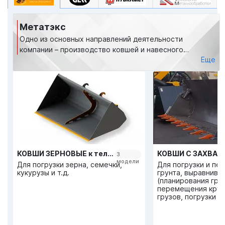
Метатэкс
Одно из основных направлений деятельности
компании – производство ковшей и навесного
Еще
оборудования для техники. В цехах производится
более 100 видов и модификаций навесного
оборудования, начиная от ковшей общего назначения
для землеройных работ и заканчивая коммунальным
оборудованием.
КОВШИ ЗЕРНОВЫЕ к телескопическим погрузчикам
3
модели
Для погрузки зерна, семечки,
Для погрузки и п
кукурузы и т.д.
грунта, выравнива
(планирования грун
перемещения круп
грузов, погрузки 