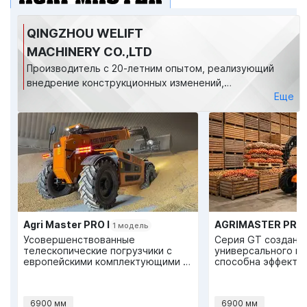
QINGZHOU WELIFT
MACHINERY CO.,LTD
Производитель с 20-летним опытом, реализующий
внедрение конструкционных изменений,
Еще
предлагаемых инженерами компании ЛБР для
улучшения качества и пользовательского опыта. В
основном завод производит и продает
телескопические погрузчики и структурные части
инженерной техники.
Agri Master PRO I
1 модель
Усовершенствованные
Серия GT создана
телескопические погрузчики с
универсального п
европейскими комплектующими и
способна эффектив
конструктивными изменениями,
с разнообразными
улучшающими
производительность и
6900 мм
6900 мм
пользовательский опыт.