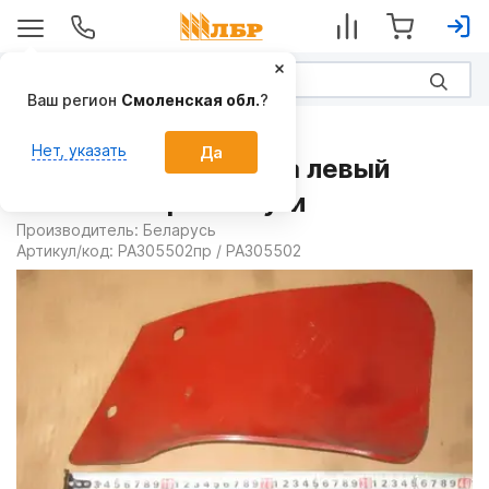
Ваш регион
Смоленская обл.
?
Запчасти
Нет, указать
Да
Отвал предплужника левый
PA305502пр на Плуги
Производитель:
Беларусь
Артикул/код:
PA305502пр / PA305502