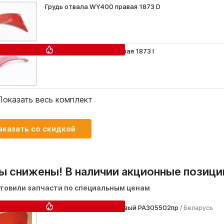
Грудь отвала WY400 правая 1873 D
Грудь отвала WY400 левая 1873 I
Показать весь комплект
аказать со скидкой
ы снижены! В наличии акционные позици
товили запчасти по специальным ценам
Отвал предплужника левый PA305502пр
/ Беларусь