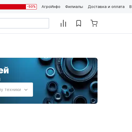
АгроИнфо
Филиалы
Доставка и оплата
В
-50%
ей
и
пу техники