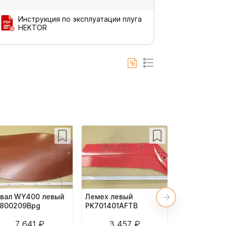
Инструкция по эксплуатации плуга
HEKTOR
вал WY400 левый
Лемех левый
Углосним ле
800209Bpg
PK701401AFTB
LZ105202u
7 641 ₽
3 457 ₽
1 969