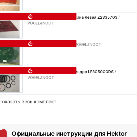
Грудь отвала предплужника левая Z2335703
/
VOGEL&NOOT
Диск плуга Z242470A
/ VOGEL&NOOT
Ремкомплект гидроцилиндра LF805000DS
/
VOGEL&NOOT
Показать весь комплект
Официальные инструкции для Hektor