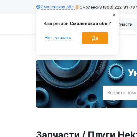
Смоленская обл.
Смоленск
8 (800) 222-81-78
Ваш регион
Смоленская обл.
?
Каталог
Запчасти
Нет, указать
Да
Главная
У
Введите номе
Запчасти / Плуги Hek