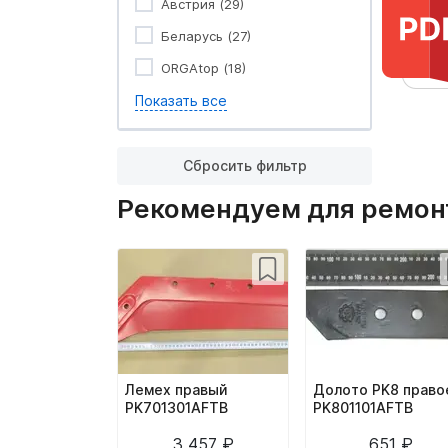
Австрия (29)
Беларусь (27)
ORGAtop (18)
Показать все
Сбросить фильтр
Рекомендуем для ремонт
Лемех правый
Долото PK8 право
PK701301AFTB
PK801101AFTB
3 457 ₽
651 ₽