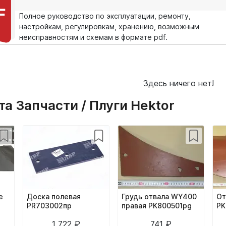
Полное руководство по эксплуатации, ремонту,
настройкам, регулировкам, хранению, возможным
неисправностям и схемам в формате pdf.
Здесь ничего нет!
а Запчасти / Плуги Hektor
е
Доска полевая
Грудь отвала WY400
От
PR703002пр
правая PK800501pg
PK
1 722 ₽
741 ₽