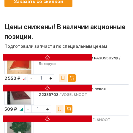
Заказать со скидкой
Цены снижены! В наличии акционные
позиции.
Подготовили запчасти по специальным ценам
Отвал предплужника левый PA305502пр
/
Беларусь
-
+
2 550 ₽
Грудь отвала предплужника левая
Z2335703
/ VOGEL&NOOT
-
+
509 ₽
Диск плуга Z242470A
/ VOGEL&NOOT