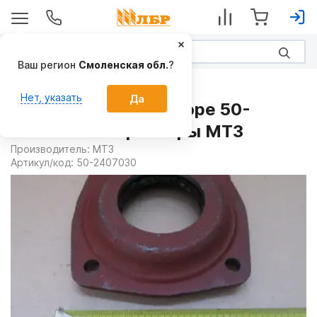
Ваш регион
Смоленская обл.
?
Запчасти
Нет, указать
Да
Крышка рукава в сборе 50-
2407030 на Тракторы МТЗ
Производитель:
МТЗ
Артикул/код:
50-2407030