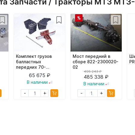
а Запчасти / Тракторы МТЗ МТЗ-
%
Комплект грузов
Мост передний в
Ши
балластных
сборе 822-2300020-
PR
передних 70-
02
495 243 ₽
4235010А
65 675 ₽
485 338 ₽
В наличии
В наличии
+
+
-
-