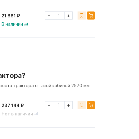
-
+
21 881 ₽
В наличии
актора?
ысота трактора с такой кабиной 2570 мм
-
+
237 144 ₽
Нет в наличии