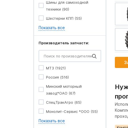
Шины для самоходной
техники (90)
Шестерни КПП (55)
Показать все
Производитель запчасти:
З
МТЗ (1921)
Россия (516)
Нуж
Минский моторный
завод*ОАО (67)
про
СпецТракАгро (65)
Испол
Компл
Монолит-Сервис *ООО (55)
прохо
Показать все
Комп