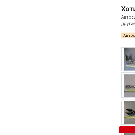
Хот
Автос
другие
Автос