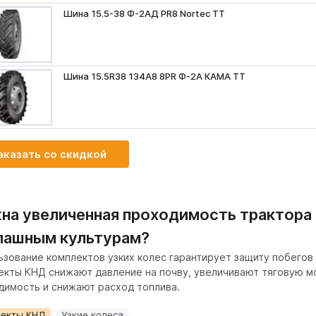
Шина 15.5-38 Ф-2АД PR8 Nortec TT
Шина 15.5R38 134A8 8PR Ф-2А КАМА ТТ
аказать со скидкой
на увеличенная проходимость трактора 
пашным культурам?
ьзование комплектов узких колес гарантирует защиту побегов
екты КНД снижают давление на почву, увеличивают тяговую м
димость и снижают расход топлива.
лекты КНД
Узкие колеса