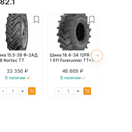
82.1
%
на 15.5-38 Ф-2АД
Шина 18.4-34 12PR R-
Мост передн
8 Nortec TT
1 611 Forerunner TT+Т
шпил.) 72-2
А-04
353 124 
33 356 ₽
48 869 ₽
346 0
В наличии
В наличии
В налич
+
+
-
-
-