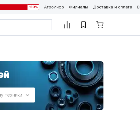
АгроИнфо
Филиалы
Доставка и оплата
В
-50%
ей
и
пу техники