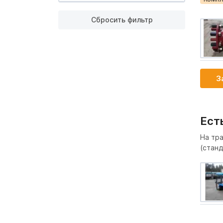
Сбросить фильтр
З
Ест
На тр
(станд