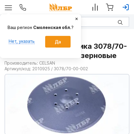
Ваш регион
Смоленская обл.
?
Запчасти
Нет, указать
Да
Диск 300x3мм сошника 3078/70-
00-002ce на Сеялки зерновые
Производитель:
CELSAN
Артикул/код:
2010925 / 3078/70-00-002