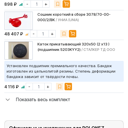
-
+
898 ₽
Сошник короткий в сборе 3078/70-00-
000/2/BK
/ УНИА (UNIA)
-
+
48 407 ₽
Каток прикатывающий 320х50 (2 х13 )
(подшипник 5203KYY2)
/ СТАЛКЕР ТД ООО
Установлен подшипник премиального качества. Бандаж
изготовлен из цельнолитой резины. Степень деформации
бандажа зависит от твёрдости почвы.
-
+
4 116 ₽
Показать весь комплект
Официальные инструкции для POLONEZ