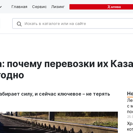
Главная
Сервис
Лизинг
: почему перевозки их Каз
годно
Н
бирает силу, и сейчас ключевое – не терять
Ле
с 
по
25.
Хр
ко