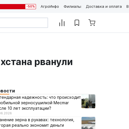
АгроИнфо
Филиалы
Доставка и оплата
В
-50%
ахстана рванули
овости
гендарная надежность: что происходит
мобильной зерносушилкой Mecmar
сле 10 лет эксплуатации?
06.2026
анение зерна в рукавах: технология,
торая реально экономит деньги