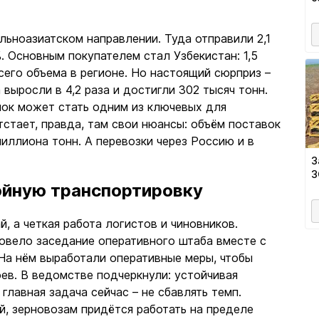
ьноазиатском направлении. Туда отправили 2,1
. Основным покупателем стал Узбекистан: 1,5
сего объема в регионе. Но настоящий сюрприз –
 выросли в 4,2 раза и достигли 302 тысяч тонн.
нок может стать одним из ключевых для
тстает, правда, там свои нюансы: объём поставок
миллиона тонн. А перевозки через Россию и в
З
З
ойную транспортировку
, а четкая работа логистов и чиновников.
овело заседание оперативного штаба вместе с
 На нём выработали оперативные меры, чтобы
оев. В ведомстве подчеркнули: устойчивая
главная задача сейчас – не сбавлять темп.
й, зерновозам придётся работать на пределе