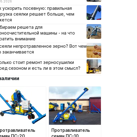
05.2026
к ускорить посевную: правильная
грузка сеялки решает больше, чем
жется
бираем решета для
рноочистительной машины - на что
ратить внимание
сеяли непротравленное зерно? Вот чем
о заканчивается
олько стоит ремонт зерносушилки
ред сезоном и есть ли в этом смысл?
наличии
ротравливатель
Протравливатель
емян ПС-20
семян ПС-10