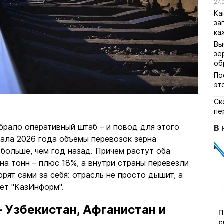
27.
Ка
за
ка
Вы
зе
об
По
эт
Cк
пе
брало оперативный штаб – и повод для этого
В 
тала 2026 года объемы перевозок зерна
 больше, чем год назад. Причем растут оба
на тонн – плюс 18%, а внутри страны перевезли
рят сами за себя: отрасль не просто дышит, а
ет "КазИнформ".
– Узбекистан, Афганистан и
П
с