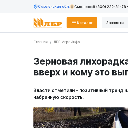
Смоленская обл.
Смоленск
8 (800) 222-81-78
Каталог
Запчасти
Главная
ЛБР-АгроИнфо
Зерновая лихорадка
вверх и кому это вы
Власти отметили – позитивный тренд на
набранную скорость.