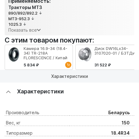
Применяемость:
Тракторы МТЗ
890/892/892.2
МТЗ-952.3
1025.3
Показать все
С этим товаром покупают:
Камера 16.9-34 (18.4-
Диск DW16Lx34-
34) TR-218A
3107020-01 / БЗТДиА
FLORESCENCE / Китай
5 834 ₽
31 522 ₽
Характеристики
Характеристики
Производитель
Беларусь
Вес, кг
150
Типоразмер
18.4R34