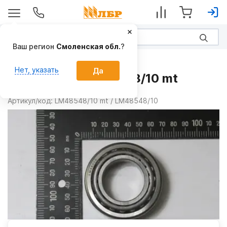
Ваш регион
Смоленская обл.
?
Запчасти
Нет, указать
Да
Подшипник LM48548/10 mt
Производитель:
AKL
Артикул/код:
LM48548/10 mt / LM48548/10