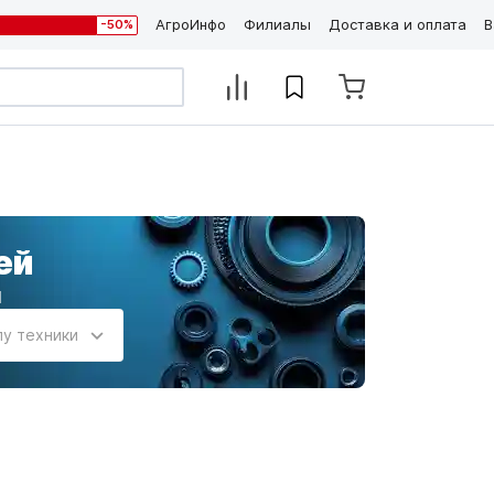
АгроИнфо
Филиалы
Доставка и оплата
В
-50%
ей
и
пу техники