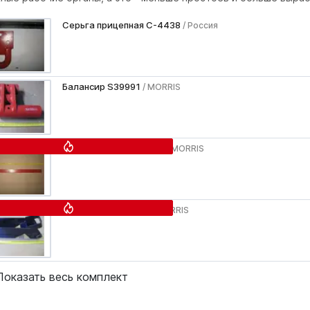
Серьга прицепная C-4438
/ Россия
Балансир S39991
/ MORRIS
Балка тяговая C26433
/ MORRIS
Кронштейн C33951
/ MORRIS
Показать весь комплект