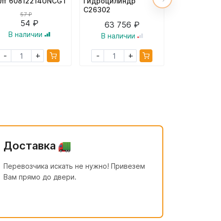
лт 60812214UNCGT
Гидроцилиндр
Цилиндр по
C26302
крыла C405
57 ₽
54 ₽
63 756 ₽
46 75
В наличии
В наличии
В налич
+
+
-
-
-
Доставка
Перевозчика искать не нужно! Привезем
Вам прямо до двери.