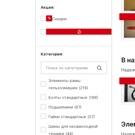
Акция:
%
Скидки
Огонь-
цена
Категория:
В н
Надеж
Элементы рамы
сельхозмашин (216)
Болты стандартные (188)
Подшипники (67)
Гайки стандартные (57)
Эле
Шины для несамоходной
техники (44)
Надеж