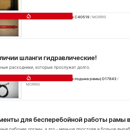
Цилиндр подъема крыла C40519
/ MORRIS
аличии шланги гидравлические!
ные расходники, которые прослужат долго.
Шланг гидр. (гидравлика подьма рамы) D17843
/
MORRIS
менты для бесперебойной работы рамы в
ные рабочие органы, а это - меньше простоев и больше выраб