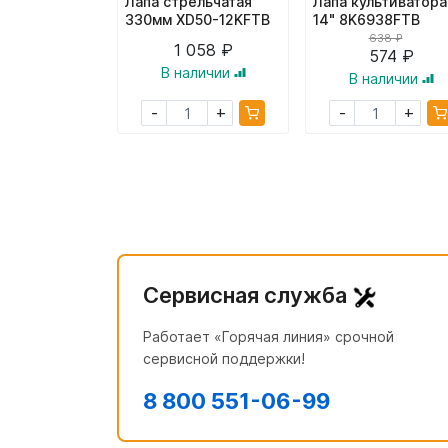
Лапа стрельчатая
Лапа культиватора
330мм XD50-12KFTB
14" 8K6938FTB
638 ₽
1 058 ₽
574 ₽
В наличии
В наличии
+
+
-
-
Сервисная служба
Работает «Горячая линия» срочной
сервисной поддержки!
8 800 551-06-99