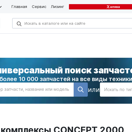
Главная
Сервис
Лизинг
ниверсальный поиск запчаст
более 10 000 запчастей на все виды техник
или
р запчасти, название или модель
Искать по ти
е комплексы CONCEPT 2000