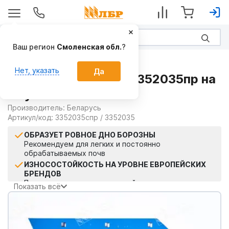
Запчасти
Лемех левый (бор) 3352035пр на
Плуги
Производитель:
Беларусь
Артикул/код:
3352035спр / 3352035
ОБРАЗУЕТ РОВНОЕ ДНО БОРОЗНЫ
Рекомендуем для легких и постоянно
обрабатываемых почв
ИЗНОСОСТОЙКОСТЬ НА УРОВНЕ ЕВРОПЕЙСКИХ
БРЕНДОВ
Производится по современной технологии
Показать всё
ЧЕСТНАЯ ЦЕНА
Прямые поставки без посредников
ОТСРОЧКА ПЛАТЕЖА
Кредитный лимит до 500 тыс. руб.