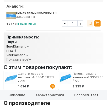
Аналоги:
Лемех левый 3352035FTB
3352035FTB
-
+
1 777 ₽
В наличии
Применяемость:
Плуги
EuroDiamant
ППО
VariDiamant
Показать все
С этим товаром покупают:
Долото левое с
Лемех левый с
наплавкой 3364151FTB
наплавкой 3352235F
/ AKL
/ AKL
1 614 ₽
2 339 ₽
Описание
Характеристики
Вопрос/Ответ
О производителе