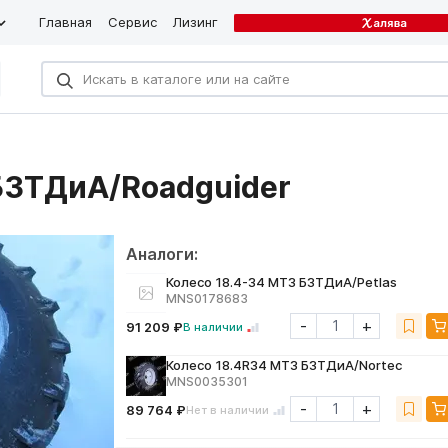
Главная
Сервис
Лизинг
БЗТДиА/Roadguider
Аналоги:
Колесо 18.4-34 МТЗ БЗТДиА/Petlas
MNS0178683
-
+
91 209 ₽
В наличии
Колесо 18.4R34 МТЗ БЗТДиА/Nortec
MNS0035301
-
+
89 764 ₽
Нет в наличии