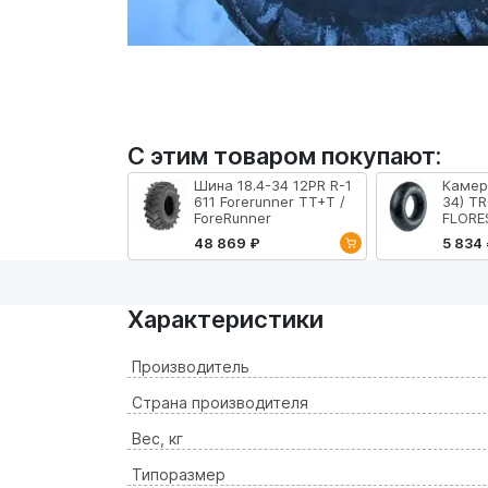
С этим товаром покупают:
Шина 18.4-34 12PR R-1
Камера
611 Forerunner TT+Т /
34) T
ForeRunner
FLORE
48 869 ₽
5 834
Характеристики
Производитель
Страна производителя
Вес, кг
Типоразмер