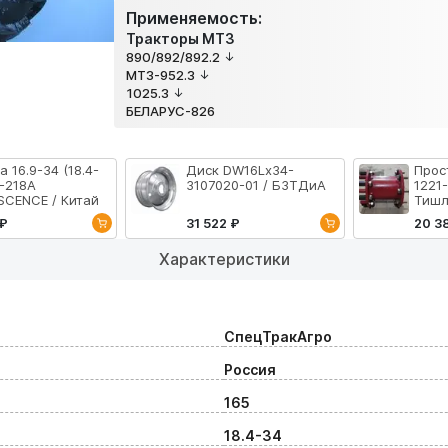
Применяемость:
Тракторы МТЗ
890/892/892.2
МТЗ-952.3
1025.3
БЕЛАРУС-826
 16.9-34 (18.4-
Диск DW16Lx34-
Прос
R-218A
3107020-01 / БЗТДиА
1221
SCENCE / Китай
Тишл
 ₽
31 522 ₽
20 3
Характеристики
СпецТракАгро
Россия
165
18.4-34