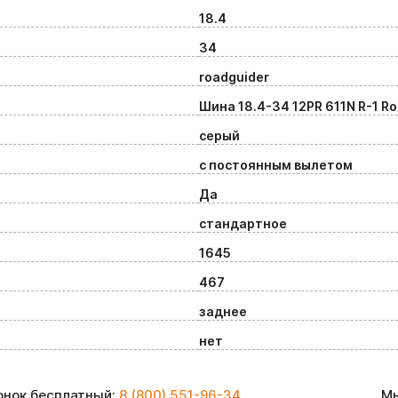
18.4
34
roadguider
Шина 18.4-34 12PR 611N R-1 R
серый
с постоянным вылетом
Да
стандартное
1645
467
заднее
нет
вонок бесплатный:
8 (800) 551-96-34
Мы