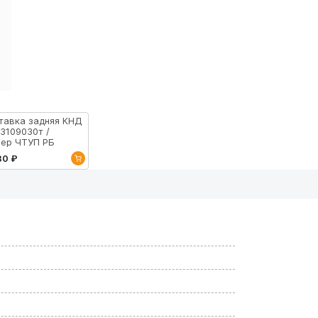
тавка задняя КНД
-3109030т /
ер ЧТУП РБ
80 ₽