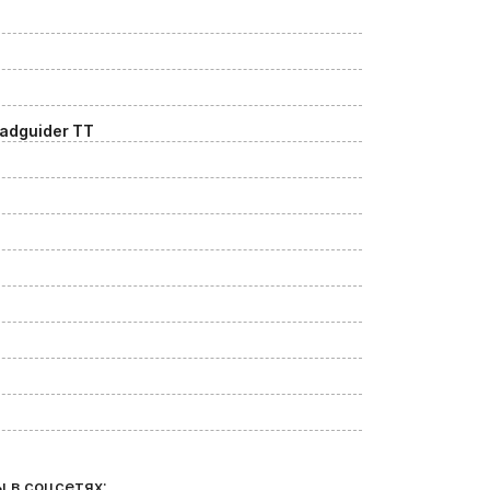
oadguider TT
 в соцсетях: