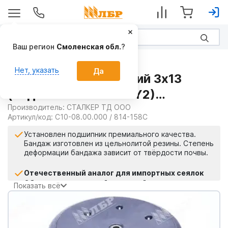
Ваш регион
Смоленская обл.
?
Запчасти
Нет, указать
Да
Каток прикатывающий 3х13
(подшипник 5203KYY2)
КП330.75.5203 на Сеялки
Производитель:
СТАЛКЕР ТД ООО
Артикул/код:
С10-08.00.000 / 814-158C
зерновые
Установлен подшипник премиального качества.
Бандаж изготовлен из цельнолитой резины. Степень
деформации бандажа зависит от твёрдости почвы.
Отечественный аналог для импортных сеялок
Обеспечит ровные и "дружные" всходы
Показать всё