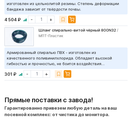
изготовлен из цельнолитой резины. Степень деформации
бандажа зависит от твёрдости почвы.
-
+
4 504 ₽
Шланг спирально-витой чёрный 800N32
/
МПТ-Пластик
Армированный спиралью ПВХ - изготовлен из
качественного поливинилхлорида. Обладает высокой
гибкостью и прочностью, не боится воздействия
агрессивных сред и устойчив к истиранию. Содержит
-
+
301 ₽
добавку УФ-2.
Прямые поставки с завода!
Гарантированно привезем любую деталь на ваш
посевной комплекс: от чистика до монитора.