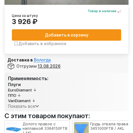
Товар в наличии
Цена за штуку
3 926 ₽
Добавить в корзину
Добавить в избранное
Доставка в
Вологда
Отгрузим
13.08.2026
Применяемость:
Плуги
EuroDiamant
ППО
VariDiamant
Показать все
С этим товаром покупают:
Долото правое с
Грудь отвала правая
наплавкой 3364150FTB
3451000FTB / AKL
/ AKL