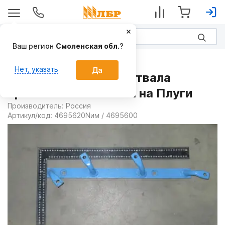
Ваш регион
Смоленская обл.
?
Запчасти
Нет, указать
Да
Держатель листвы отвала
правый 4695620Nим на Плуги
Производитель:
Россия
Артикул/код:
4695620Nим / 4695600