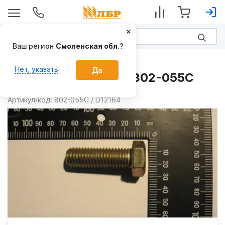
Ваш регион
Смоленская обл.
?
Запчасти
Нет, указать
Да
Болт шестигранный 802-055C
Производитель:
GREAT PLAINS
Артикул/код:
802-055C / D12164