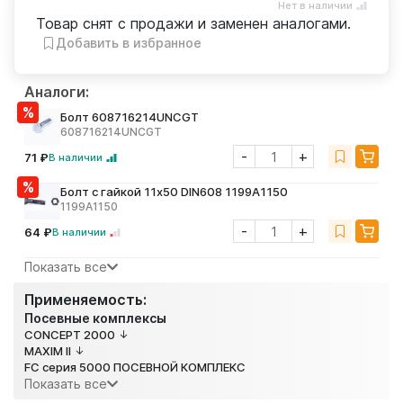
Нет в наличии
Товар снят с продажи и заменен аналогами.
Добавить в избранное
Аналоги:
Болт 608716214UNCGT
608716214UNCGT
-
+
71 ₽
В наличии
Болт с гайкой 11x50 DIN608 1199A1150
1199A1150
-
+
64 ₽
В наличии
Показать все
Применяемость:
Посевные комплексы
CONCEPT 2000
MAXIM ll
FC серия 5000 ПОСЕВНОЙ КОМПЛЕКС
Показать все