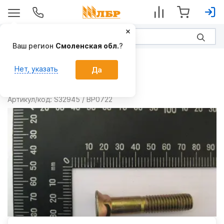
Ваш регион
Смоленская обл.
?
Запчасти
Нет, указать
Да
Болт S32945
Производитель:
MORRIS
Артикул/код:
S32945 / BP0722