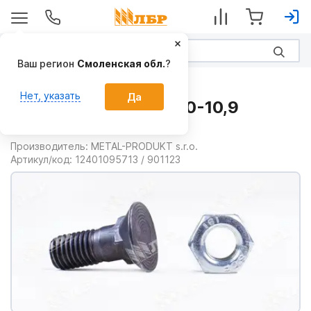
Ваш регион
Смоленская обл.
?
Запчасти
Нет, указать
Да
Болт с гайкой M12x40-10,9
ISO5713
Производитель:
METAL-PRODUKT s.r.o.
Артикул/код:
12401095713 / 901123