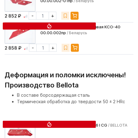
00.00.002-01пр
/ Беларусь
-
+
2 852 ₽
Доска полевая большая правая КСО-40
00.00.002пр
/ Беларусь
-
+
2 858 ₽
Деформация и поломки исключены!
Производство Bellota
В составе борсодержащая сталь
Термическая обработка до твердости 50 ± 2 HRc
Лемех левый (40см) 1374-16 I CG
/ BELLOTA