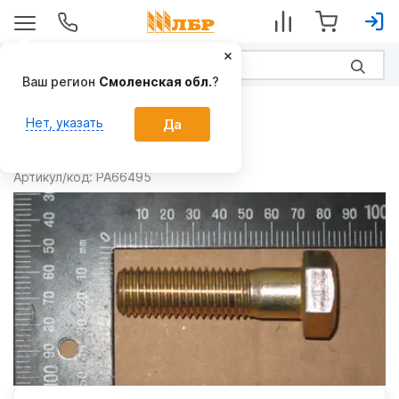
Ваш регион
Смоленская обл.
?
Запчасти
Нет, указать
Да
Болт 66495
Производитель:
Amity
Артикул/код:
PA66495