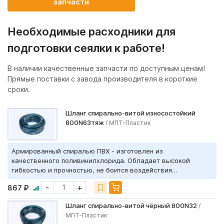
запчасти
Необходимые расходники для
подготовки сеялки к работе!
В наличии качественные запчасти по доступным ценам!
Прямые поставки с завода производителя в короткие
сроки.
Шланг спирально-витой износостойкий
800N63тяж
/ МПТ-Пластик
Армированный спиралью ПВХ - изготовлен из
качественного поливинилхлорида. Обладает высокой
гибкостью и прочностью, не боится воздействия
агрессивных сред и устойчив к истиранию. Содержит
-
+
867 ₽
добавку УФ-2.
Шланг спирально-витой чёрный 800N32
/
МПТ-Пластик