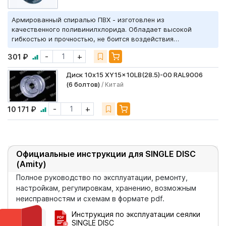
Армированный спиралью ПВХ - изготовлен из
качественного поливинилхлорида. Обладает высокой
гибкостью и прочностью, не боится воздействия
агрессивных сред и устойчив к истиранию. Содержит
-
+
301 ₽
добавку УФ-2.
Диск 10x15 XY15x10LB(28.5)-00 RAL9006
(6 болтов)
/ Китай
-
+
10 171 ₽
Официальные инструкции для SINGLE DISC
(Amity)
Полное руководство по эксплуатации, ремонту,
настройкам, регулировкам, хранению, возможным
неисправностям и схемам в формате pdf.
Инструкция по эксплуатации сеялки
SINGLE DISC