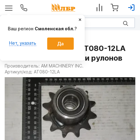
Ваш регион
Смоленская обл.
?
Запчасти
Нет, указать
Да
Звёздочка в сборе AT080-12LA
на Обмотчики тюков и рулонов
Производитель:
AM MACHINERY INC.
Артикул/код:
AT080-12LA