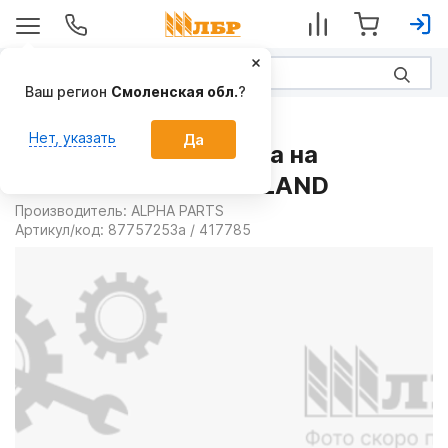
Ваш регион
Смоленская обл.
?
Запчасти
Нет, указать
Да
Звездочка 87757253a на
Комбайны NEW HOLLAND
Производитель:
ALPHA PARTS
Артикул/код:
87757253a / 417785