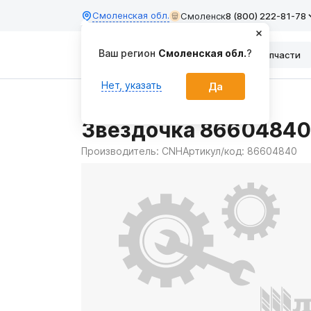
Смоленская обл.
Смоленск
8 (800) 222-81-78
Ваш регион
Смоленская обл.
?
Каталог
Запчасти
Нет, указать
Да
Главная
Запчасти
Звездочка 86604840
Производитель:
CNH
Артикул/код:
86604840