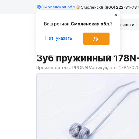
Смоленская обл.
Смоленск
8 (800) 222-81-78
Ваш регион
Смоленская обл.
?
Каталог
Запчасти
Нет, указать
Да
Главная
Запчасти
Зуб пружинный 178N
Производитель:
PRONAR
Артикул/код:
178N-02