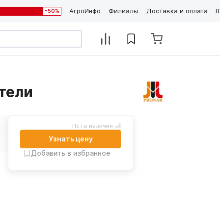
АгроИнфо
Филиалы
Доставка и оплата
В
-50%
тели
Нет в наличии
Узнать цену
Добавить в избранное