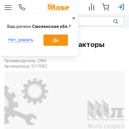
Ваш регион
Смоленская обл.
?
Запчасти
Нет, указать
Да
Втулка 5111082 на Тракторы
CASE
Производитель:
CNH
Артикул/код:
5111082