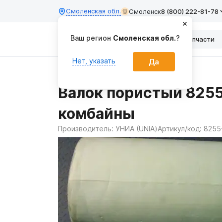
Смоленская обл.
Смоленск
8 (800) 222-81-78
Ваш регион
Смоленская обл.
?
Каталог
Запчасти
Нет, указать
Да
Главная
Запчасти
Валок пористый 825
комбайны
Производитель:
УНИА (UNIA)
Артикул/код:
8255