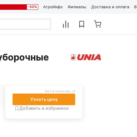
АгроИнфо
Филиалы
Доставка и оплата
В
-50%
еуборочные
Нет в наличии
Узнать цену
Добавить в избранное