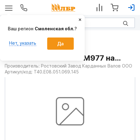
Ваш регион
Смоленская обл.
?
Запчасти
Нет, указать
Да
Вал карданный
Т40.Е08.051.069.145.М977 на
Гребнеобразователи
Производитель:
Ростовский Завод Карданных Валов ООО
Артикул/код:
Т40.Е08.051.069.145