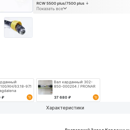
RCW 5500 plus/7500 plus
Показать все
арданный
Вал карданный 302-
100/KH/63.18-97.1
850-000204 / PRONAR
agdalena
0 ₽
37 680 ₽
Характеристики