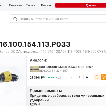
Главная
Сервис
Лизинг
16.100.154.113.Р033
 Валов ООО
Артикул/код:
Т40.016.100.154.113.Р033 / 5R-502-7-B
Аналоги:
Вал карданный BK-K.KO.T4.22-1257
BK-K.KO.T4.22-1257
-
+
21 398 ₽
В наличии
Применяемость:
Прицепные разбрасыватели минеральных
удобрений
RCW