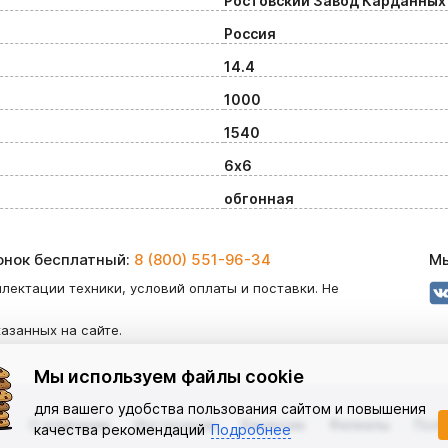
Ростовский Завод Карданных
Россия
14.4
1000
1540
6х6
обгонная
вонок бесплатный:
8 (800) 551-96-34
Мы
лектации техники, условий оплаты и поставки. Не
казанных на сайте.
Мы используем файлы cookie
для вашего удобства пользования сайтом и повышения
О компании
Инструкции
Вакансии
Филиалы
Поли
качества рекомендаций
Подробнее