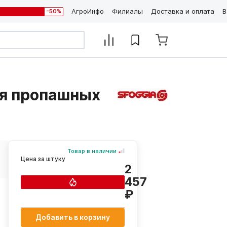
АгроИнфо
Филиалы
Доставка и оплата
В
-50%
ля пропашных
Товар в наличии
Цена за штуку
2
457
₽
Добавить в корзину