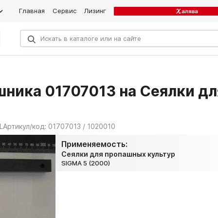
Главная
Сервис
Лизинг
шника 01707013 на Сеялки д
L
Артикул/код:
01707013 / 1020010
Применяемость:
Сеялки для пропашных культур
SIGMA 5 (2000)