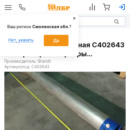
Ваш регион
Смоленская обл.
?
Запчасти
Нет, указать
Да
Труба комбинированная C402643
на Зернотранспортеры
стационарные
Производитель:
Brandt
Артикул/код:
C402643