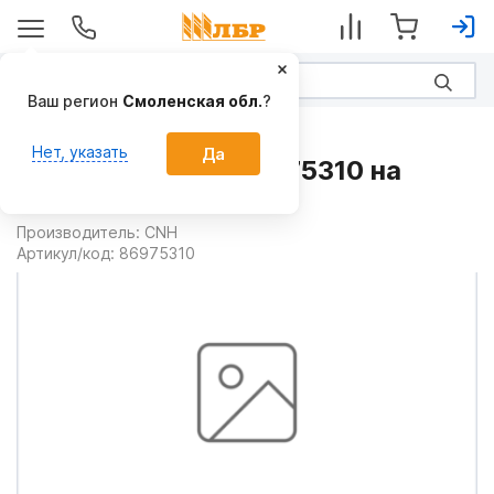
Ваш регион
Смоленская обл.
?
Запчасти
Нет, указать
Да
Топливопровод 86975310 на
Комбайны CASE
Производитель:
CNH
Артикул/код:
86975310