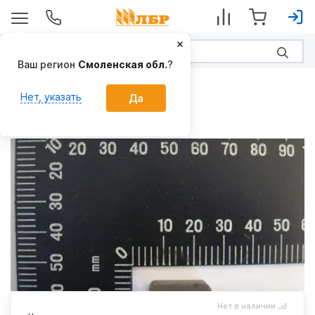
Ваш регион
Смоленская обл.
?
Запчасти
Нет, указать
Да
шпонка 6х6х20
Производитель:
МТЗ
Нет в наличии