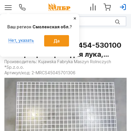
Ваш регион
Смоленская обл.
?
Запчасти
Нет, указать
Да
Сито 45x45x5 2-09-454-530100
на Сортировщики для лука,
картофеля
Производитель:
Kujawska Fabryka Maszyn Rolniczych
*Sp.z.o.o.
Артикул/код:
2-MRCS45045701306