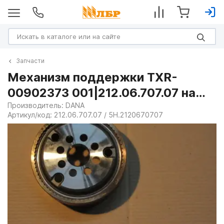
Запчасти
Механизм поддержки TXR-
00902373 001|212.06.707.07 на
Погрузчики телескопические
Производитель:
DANA
Артикул/код:
212.06.707.07 / 5H.2120670707