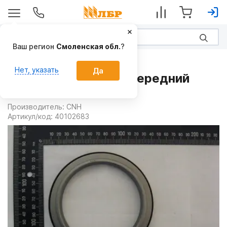
Ваш регион
Смоленская обл.
?
Запчасти
Нет, указать
Да
Сальник коленвала передний
40102683
Производитель:
CNH
Артикул/код:
40102683