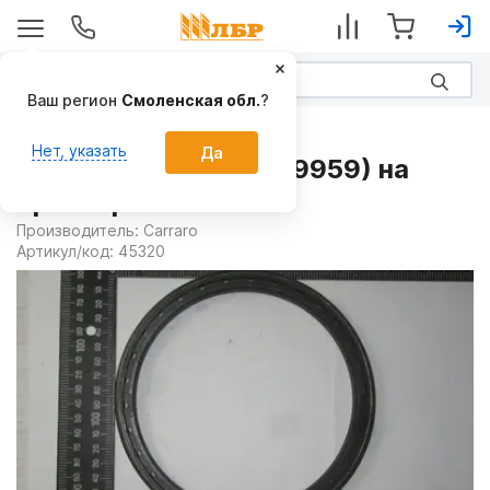
Ваш регион
Смоленская обл.
?
Запчасти
Нет, указать
Да
Сальник 4100114 (099959) на
Тракторы CASE
Производитель:
Carraro
Артикул/код:
45320