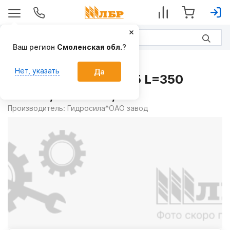
Ваш регион
Смоленская обл.
?
Запчасти
Нет, указать
Да
Рукав А90/17-08 16,5 L=350
вм16х1,5 гвм16х1,5
Производитель:
Гидросила*ОАО завод