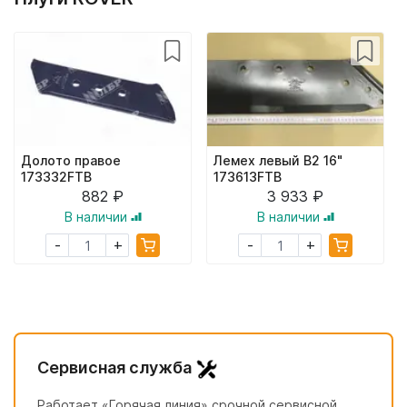
Долото правое
Лемех левый B2 16"
173332FTB
173613FTB
882 ₽
3 933 ₽
В наличии
В наличии
+
+
-
-
Сервисная служба
Работает «Горячая линия» срочной сервисной