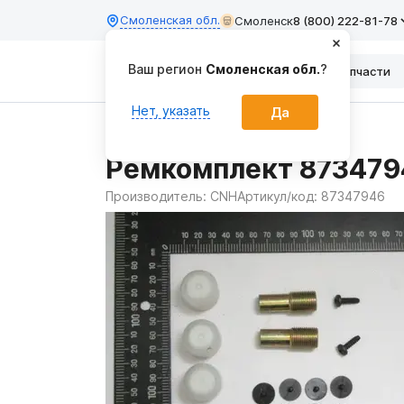
Смоленская обл.
Смоленск
8 (800) 222-81-78
Ваш регион
Смоленская обл.
?
Каталог
Запчасти
Нет, указать
Да
Главная
Запчасти
Ремкомплект 873479
Производитель:
CNH
Артикул/код:
87347946