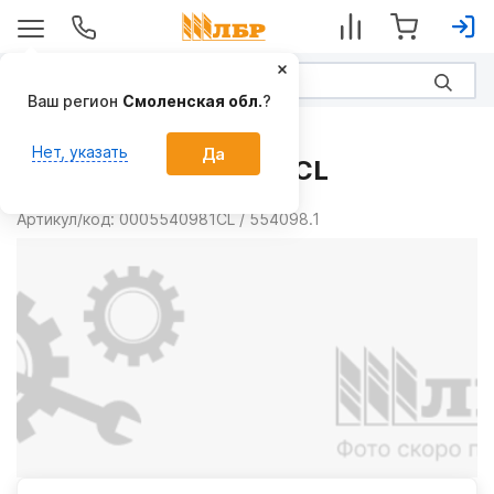
Ваш регион
Смоленская обл.
?
Запчасти
Нет, указать
Да
Ремень 0005540981CL
Производитель:
AGRI PARTS S.R.L.
Артикул/код:
0005540981CL / 554098.1