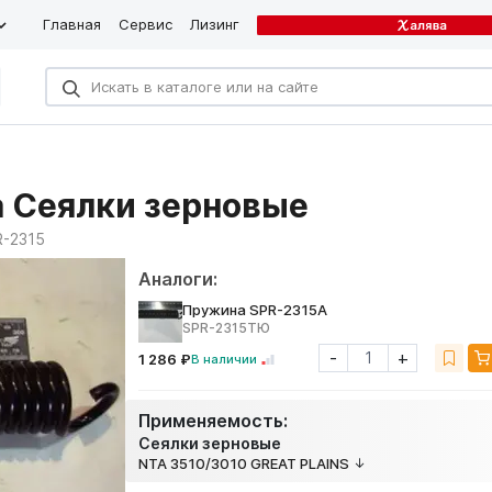
Главная
Сервис
Лизинг
а Сеялки зерновые
R-2315
Аналоги:
Пружина SPR-2315А
SPR-2315ТЮ
-
+
1 286 ₽
В наличии
Применяемость:
Сеялки зерновые
NTA 3510/3010 GREAT PLAINS