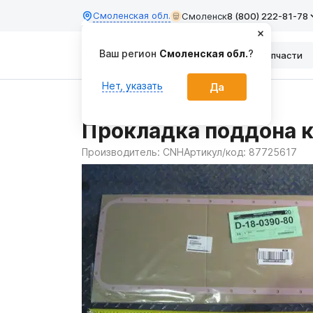
Смоленская обл.
Смоленск
8 (800) 222-81-78
Ваш регион
Смоленская обл.
?
Каталог
Запчасти
Нет, указать
Да
Главная
Запчасти
Прокладка поддона к
Производитель:
CNH
Артикул/код:
87725617